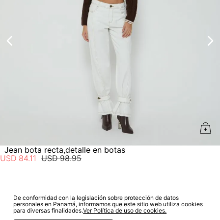
aprobación del pago de tu orden, recibirás un correo
electrónico con la confirmación del mismo. Para revisar el
No lavado en seco
estado de tu compra puedes ingresar al menú de “Mi cuenta -
Mis Pedidos” en nuestra página web
www.studiofpanama.pa
.
Jean bota recta,detalle en botas
USD
84
.
11
USD
98
.
95
De conformidad con la legislación sobre protección de datos
SUSCRÍBETE A NUESTRO NEWSLETTER
personales en Panamá, informamos que este sitio web utiliza cookies
para diversas finalidades.
Ver Política de uso de cookies.