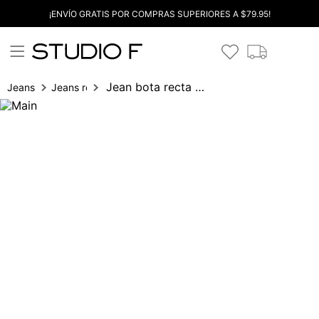
¡ENVÍO GRATIS POR COMPRAS SUPERIORES A $79.95!
Jean bota recta collins tiro alto 5 bol
Jeans
Jeans recto