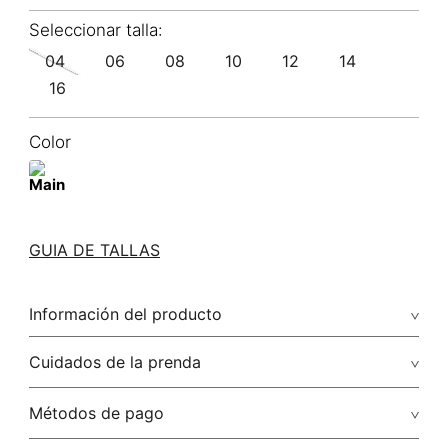
04
06
08
10
12
14
16
Color
GUIA DE TALLAS
Información del producto
100.00% algodón/cotton
Cuidados de la prenda
Lavar con colores similares. no secar en máquina. los tonos
Métodos de pago
oscuros suelta color con la fricción. el acabado rústico de la