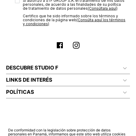
transacción de acuerdo con el análisis de los datos, lo cual
Sí autorizo a STF GROUP S.A. el tratamiento de mis datos
personales, de acuerdo a las finalidades de su política
puede tardar hasta un día hábil. En el momento de la
de tratamiento de datos personales‎
(Consúltala aquí)
aprobación del pago de tu orden, recibirás un correo
Certifico que he sido informado sobre los términos y
electrónico con la confirmación del mismo. Para revisar el
condiciones de la página web‎
(Consúlta aquí los términos
estado de tu compra puedes ingresar al menú de “Mi cuenta -
y condiciones)
Mis Pedidos” en nuestra página web
www.studiofpanama.pa
.
DESCUBRE STUDIO F
LINKS DE INTERÉS
POLÍTICAS
De conformidad con la legislación sobre protección de datos
personales en Panamá, informamos que este sitio web utiliza cookies