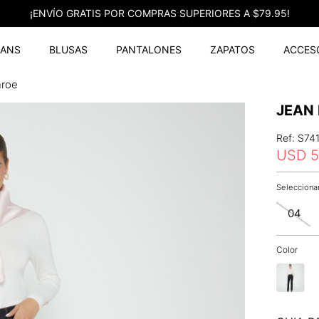
¡ENVÍO GRATIS POR COMPRAS SUPERIORES A $7
EANS
BLUSAS
PANTALONES
ZAPATOS
ACCES
nroe
JEAN
Ref
:
S74
USD
5
04
Color