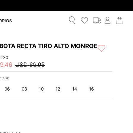
9.95!
ORIOS
 BOTA RECTA TIRO ALTO MONROE
1230
9
.
46
USD
69
.
95
06
08
10
12
14
16