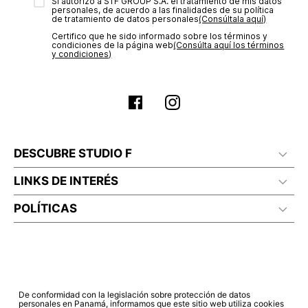
transacción de acuerdo con el análisis de los datos, lo cual
Sí autorizo a STF GROUP S.A. el tratamiento de mis datos
personales, de acuerdo a las finalidades de su política
puede tardar hasta un día hábil. En el momento de la
de tratamiento de datos personales‎
(Consúltala aquí)
aprobación del pago de tu orden, recibirás un correo
Certifico que he sido informado sobre los términos y
electrónico con la confirmación del mismo. Para revisar el
condiciones de la página web‎
(Consúlta aquí los términos
estado de tu compra puedes ingresar al menú de “Mi cuenta -
y condiciones)
Mis Pedidos” en nuestra página web
www.studiofpanama.pa
.
DESCUBRE STUDIO F
LINKS DE INTERÉS
POLÍTICAS
De conformidad con la legislación sobre protección de datos
personales en Panamá, informamos que este sitio web utiliza cookies