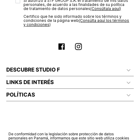
transacción de acuerdo con el análisis de los datos, lo cual
Sí autorizo a STF GROUP S.A. el tratamiento de mis datos
personales, de acuerdo a las finalidades de su política
puede tardar hasta un día hábil. En el momento de la
de tratamiento de datos personales‎
(Consúltala aquí)
aprobación del pago de tu orden, recibirás un correo
Certifico que he sido informado sobre los términos y
electrónico con la confirmación del mismo. Para revisar el
condiciones de la página web‎
(Consúlta aquí los términos
estado de tu compra puedes ingresar al menú de “Mi cuenta -
y condiciones)
Mis Pedidos” en nuestra página web
www.studiofpanama.pa
.
DESCUBRE STUDIO F
LINKS DE INTERÉS
POLÍTICAS
De conformidad con la legislación sobre protección de datos
personales en Panamá, informamos que este sitio web utiliza cookies