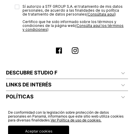
electrónico con la confirmación del mismo. Para revisar el
Sí autorizo a STF GROUP S.A. el tratamiento de mis datos
estado de tu compra puedes ingresar al menú de “Mi cuenta -
personales, de acuerdo a las finalidades de su política
Mis Pedidos” en nuestra página web
www.studiofpanama.pa
.
de tratamiento de datos personales‎
(Consúltala aquí)
Certifico que he sido informado sobre los términos y
No lavado en seco
condiciones de la página web‎
(Consúlta aquí los términos
y condiciones)
DESCUBRE STUDIO F
LINKS DE INTERÉS
POLÍTICAS
De conformidad con la legislación sobre protección de datos
personales en Panamá, informamos que este sitio web utiliza cookies
para diversas finalidades.
Ver Política de uso de cookies.
Aceptar cookies