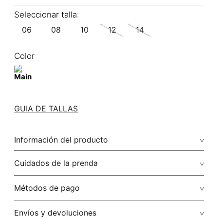
06
08
10
12
14
Color
GUIA DE TALLAS
Información del producto
100.00% viscosa/viscose
Cuidados de la prenda
No remojar. no retorcer / ni exprimir. el acabado rústico de
Métodos de pago
esta prenda hace parte del diseño
Tarjetas de crédito: Visa, Dinners, Master Card y American
Envíos y devoluciones
No usar lejia