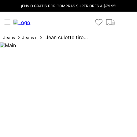
¡ENVÍO GRATIS POR COMPRAS SUPERIORES A $79.95!
Jean culotte tiro alto con cinturon
Jeans
Jeans cropped