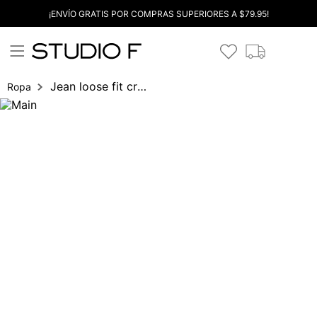
¡ENVÍO GRATIS POR COMPRAS SUPERIORES A $79.95!
Jean loose fit cruzado doble boton
Ropa