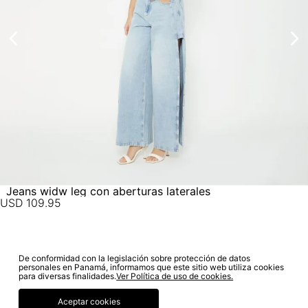
electrónico con la confirmación del mismo. Para revisar el
estado de tu compra puedes ingresar al menú de “Mi cuenta -
Mis Pedidos” en nuestra página web
www.studiofpanama.pa
.
No lavado en seco
Jeans widw leg con aberturas laterales
USD
109
.
95
De conformidad con la legislación sobre protección de datos
SUSCRÍBETE A NUESTRO NEWSLETTER
personales en Panamá, informamos que este sitio web utiliza cookies
para diversas finalidades.
Ver Política de uso de cookies.
SUSCRIBIRME
Aceptar cookies