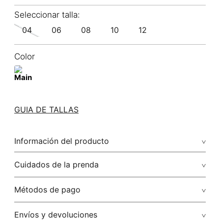
04
06
08
10
12
Color
GUIA DE TALLAS
Información del producto
100.00% algodón/cotton
Cuidados de la prenda
No remojar. no retorcer / ni exprimir. el acabado rústico de
Métodos de pago
esta prenda hace parte del diseño
Tarjetas de crédito: Visa, Dinners, Master Card y American
Envíos y devoluciones
No usar lejia