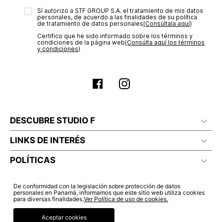
electrónico con la confirmación del mismo. Para revisar el
Lavado profesional en humedo
Sí autorizo a STF GROUP S.A. el tratamiento de mis datos
estado de tu compra puedes ingresar al menú de “Mi cuenta -
personales, de acuerdo a las finalidades de su política
Mis Pedidos” en nuestra página web
www.studiofpanama.pa
.
de tratamiento de datos personales‎
(Consúltala aquí)
Certifico que he sido informado sobre los términos y
condiciones de la página web‎
(Consúlta aquí los términos
y condiciones)
DESCUBRE STUDIO F
LINKS DE INTERÉS
POLÍTICAS
De conformidad con la legislación sobre protección de datos
personales en Panamá, informamos que este sitio web utiliza cookies
para diversas finalidades.
Ver Política de uso de cookies.
Aceptar cookies