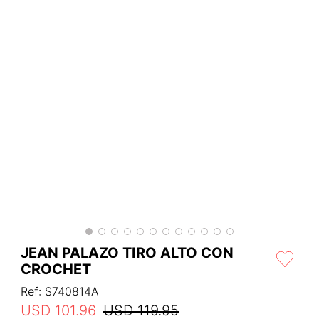
JEAN PALAZO TIRO ALTO CON
CROCHET
Ref
:
S740814A
USD
101
.
96
USD
119
.
95