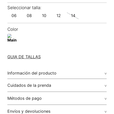
06
08
10
12
14
Color
GUIA DE TALLAS
Información del producto
59.00% lyocell/lyocell22.00% lino/linen19.00% algodón/cotton
Cuidados de la prenda
Lavado profesional en húmedo (w) planchar con vapor
Métodos de pago
puede causar daño irreversible
Tarjetas de crédito: Visa, Dinners, Master Card y American
Envíos y devoluciones
No lavar