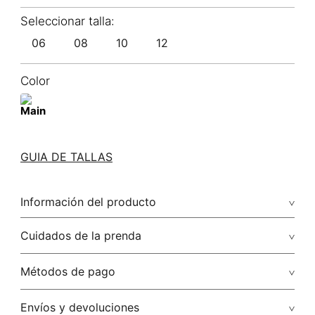
06
08
10
12
Color
GUIA DE TALLAS
Información del producto
100.00% algodón/cotton
Cuidados de la prenda
Cuidados: no aplicar detergentes con blanqueadores o
Métodos de pago
abrillantadores ópticos. puede dejar el tono por partes mas
blanco.
Tarjetas de crédito: Visa, Dinners, Master Card y American
Envíos y devoluciones