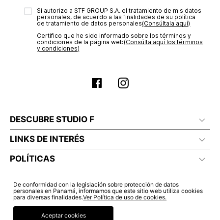
electrónico con la confirmación del mismo. Para revisar el
Sí autorizo a STF GROUP S.A. el tratamiento de mis datos
estado de tu compra puedes ingresar al menú de “Mi cuenta -
personales, de acuerdo a las finalidades de su política
Mis Pedidos” en nuestra página web
www.studiofpanama.pa
.
de tratamiento de datos personales‎
(Consúltala aquí)
Certifico que he sido informado sobre los términos y
condiciones de la página web‎
(Consúlta aquí los términos
y condiciones)
No lavado en seco
DESCUBRE STUDIO F
LINKS DE INTERÉS
POLÍTICAS
De conformidad con la legislación sobre protección de datos
personales en Panamá, informamos que este sitio web utiliza cookies
para diversas finalidades.
Ver Política de uso de cookies.
Aceptar cookies