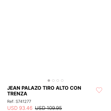
JEAN PALAZO TIRO ALTO CON
TRENZA
Ref
:
S741277
USD
93
.
46
USD
109
.
95