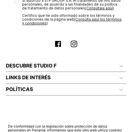
transacción de acuerdo con el análisis de los datos, lo cual
Sí autorizo a STF GROUP S.A. el tratamiento de mis datos
personales, de acuerdo a las finalidades de su política
puede tardar hasta un día hábil. En el momento de la
de tratamiento de datos personales‎
(Consúltala aquí)
aprobación del pago de tu orden, recibirás un correo
Certifico que he sido informado sobre los términos y
electrónico con la confirmación del mismo. Para revisar el
condiciones de la página web‎
(Consúlta aquí los términos
estado de tu compra puedes ingresar al menú de “Mi cuenta -
y condiciones)
Mis Pedidos” en nuestra página web
www.studiofpanama.pa
.
DESCUBRE STUDIO F
LINKS DE INTERÉS
POLÍTICAS
De conformidad con la legislación sobre protección de datos
personales en Panamá, informamos que este sitio web utiliza cookies