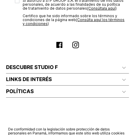
transacción de acuerdo con el análisis de los datos, lo cual
Sí autorizo a STF GROUP S.A. el tratamiento de mis datos
personales, de acuerdo a las finalidades de su política
puede tardar hasta un día hábil. En el momento de la
de tratamiento de datos personales‎
(Consúltala aquí)
aprobación del pago de tu orden, recibirás un correo
Certifico que he sido informado sobre los términos y
electrónico con la confirmación del mismo. Para revisar el
condiciones de la página web‎
(Consúlta aquí los términos
estado de tu compra puedes ingresar al menú de “Mi cuenta -
y condiciones)
Mis Pedidos” en nuestra página web
www.studiofpanama.pa
.
DESCUBRE STUDIO F
LINKS DE INTERÉS
POLÍTICAS
De conformidad con la legislación sobre protección de datos
personales en Panamá, informamos que este sitio web utiliza cookies