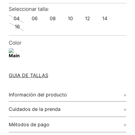
04
06
08
10
12
14
16
Color
GUIA DE TALLAS
Información del producto
100.00% algodón/cotton
Cuidados de la prenda
Lavar con colores similares. no secar en máquina. los tonos
Métodos de pago
oscuros suelta color con la fricción. el acabado rústico de la