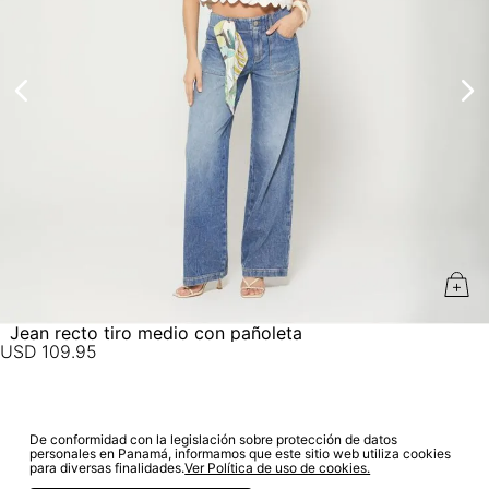
aprobación del pago de tu orden, recibirás un correo
electrónico con la confirmación del mismo. Para revisar el
No lavado en seco
estado de tu compra puedes ingresar al menú de “Mi cuenta -
Mis Pedidos” en nuestra página web
www.studiofpanama.pa
.
Jean recto tiro medio con pañoleta
USD
109
.
95
De conformidad con la legislación sobre protección de datos
SUSCRÍBETE A NUESTRO NEWSLETTER
personales en Panamá, informamos que este sitio web utiliza cookies
para diversas finalidades.
Ver Política de uso de cookies.