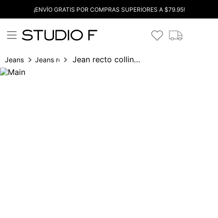
¡ENVÍO GRATIS POR COMPRAS SUPERIORES A $79.95!
Jean recto collins tiro alto 5 bolsillos
Jeans
Jeans recto