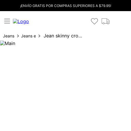
¡ENVÍO GRATIS POR COMPRAS SUPERIORES A $79.95!
Jean skinny cropped tiro medio prendedor
Jeans
Jeans entubados