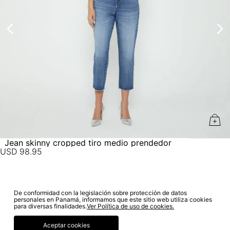
electrónico con la confirmación del mismo. Para revisar el
estado de tu compra puedes ingresar al menú de “Mi cuenta -
Mis Pedidos” en nuestra página web
www.studiofpanama.pa
.
No lavado en seco
Jean skinny cropped tiro medio prendedor
USD
98
.
95
De conformidad con la legislación sobre protección de datos
SUSCRÍBETE A NUESTRO NEWSLETTER
personales en Panamá, informamos que este sitio web utiliza cookies
para diversas finalidades.
Ver Política de uso de cookies.
SUSCRIBIRME
Aceptar cookies