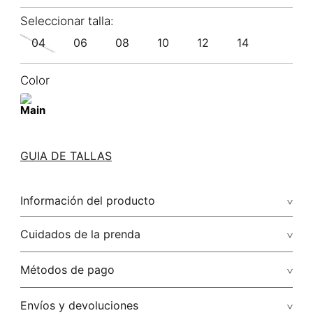
04
06
08
10
12
14
Color
GUIA DE TALLAS
Información del producto
100.00% algodón/cotton
Cuidados de la prenda
No remojar. no retorcer / ni exprimir. el acabado rústico de
Métodos de pago
esta prenda hace parte del diseño
Tarjetas de crédito: Visa, Dinners, Master Card y American
Envíos y devoluciones
No usar lejia