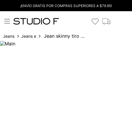
¡ENVÍO GRATIS POR COMPRAS SUPERIORES A $79.95!
Jean skinny tiro alto salma
Jeans
Jeans entubados