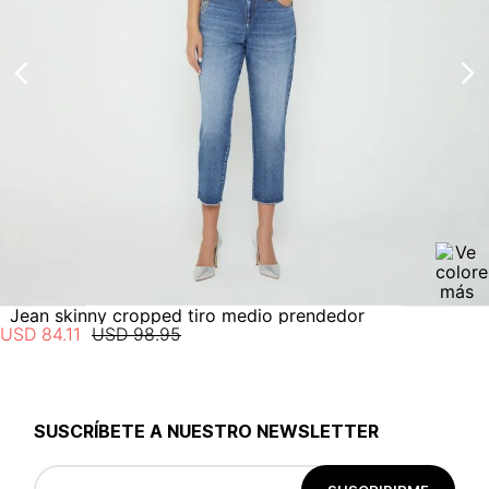
electrónico con la confirmación del mismo. Para revisar el
No lavado en seco
estado de tu compra puedes ingresar al menú de “Mi cuenta -
Mis Pedidos” en nuestra página web
www.studiofpanama.pa
.
Jean skinny cropped tiro medio prendedor
USD
84
.
11
USD
98
.
95
SUSCRÍBETE A NUESTRO NEWSLETTER