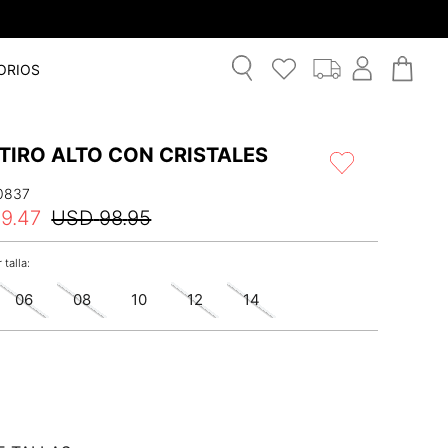
ORIOS
TIRO ALTO CON CRISTALES
0837
49
.
47
USD
98
.
95
06
08
10
12
14