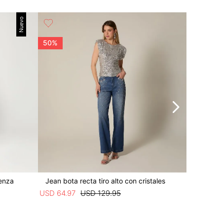
Nuevo
50%
15%
renza
Jean bota recta tiro alto con cristales
Jean rect
USD
64
.
97
USD
129
.
95
USD
59
.
4