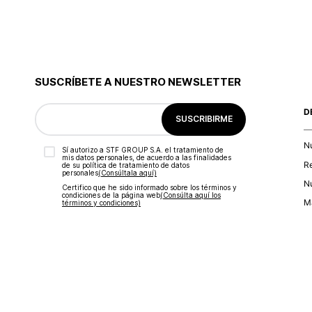
SUSCRÍBETE A NUESTRO NEWSLETTER
D
SUSCRIBIRME
N
Sí autorizo a STF GROUP S.A. el tratamiento de
mis datos personales, de acuerdo a las finalidades
R
de su política de tratamiento de datos
personales‎
(Consúltala aquí)
Nu
Certifico que he sido informado sobre los términos y
condiciones de la página web‎
(Consúlta aquí los
Ma
términos y condiciones)