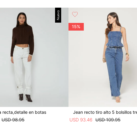
Nuevo
15%
 recta,detalle en botas
Jean recto tiro alto 5 bolsillos t
USD
98
.
95
USD
93
.
46
USD
109
.
95