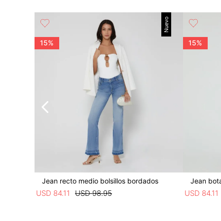
Básico
Nuevo
15%
15%
Jean recto medio bolsillos bordados
Jean bota
USD
84
.
11
USD
98
.
95
USD
84
.
11