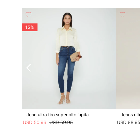
Básico
15%
Jean ultra tiro super alto lupita
Jeans ult
USD
50
.
96
USD
59
.
95
USD
98
.
9