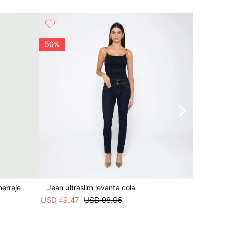
50%
50%
herraje
Jean ultraslim levanta cola
Jean ultr
USD
49
.
47
USD
98
.
95
USD
39
.
9