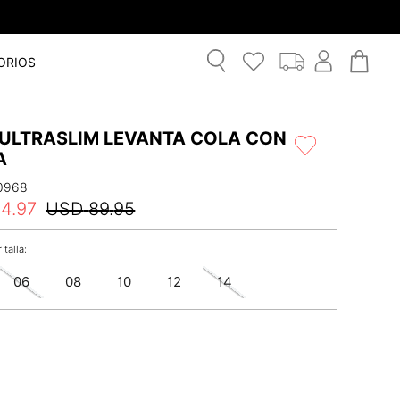
ORIOS
 ULTRASLIM LEVANTA COLA CON
A
0968
44
.
97
USD
89
.
95
06
08
10
12
14