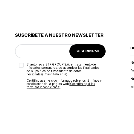
SUSCRÍBETE A NUESTRO NEWSLETTER
D
SUSCRIBIRME
N
Sí autorizo a STF GROUP S.A. el tratamiento de
mis datos personales, de acuerdo a las finalidades
R
de su política de tratamiento de datos
personales‎
(Consúltala aquí)
Nu
Certifico que he sido informado sobre los términos y
condiciones de la página web‎
(Consúlta aquí los
Ma
términos y condiciones)