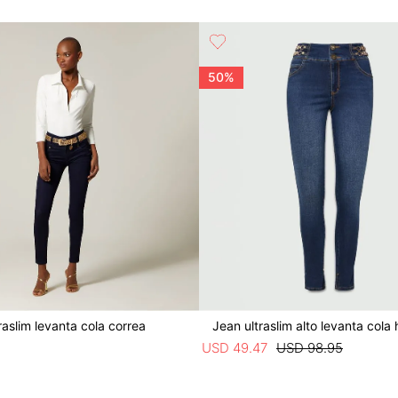
50%
raslim levanta cola correa
Jean ultraslim alto levanta cola 
5
USD
49
.
47
USD
98
.
95