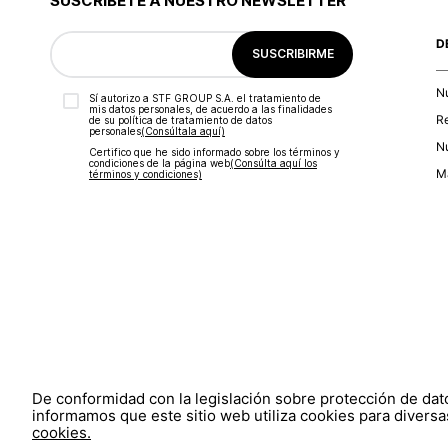
SUSCRÍBETE A NUESTRO NEWSLETTER
D
SUSCRIBIRME
N
Sí autorizo a STF GROUP S.A. el tratamiento de
mis datos personales, de acuerdo a las finalidades
R
de su política de tratamiento de datos
personales‎
(Consúltala aquí)
Nu
Certifico que he sido informado sobre los términos y
condiciones de la página web‎
(Consúlta aquí los
Ma
términos y condiciones)
De conformidad con la legislación sobre protección de da
informamos que este sitio web utiliza cookies para diversas
cookies.