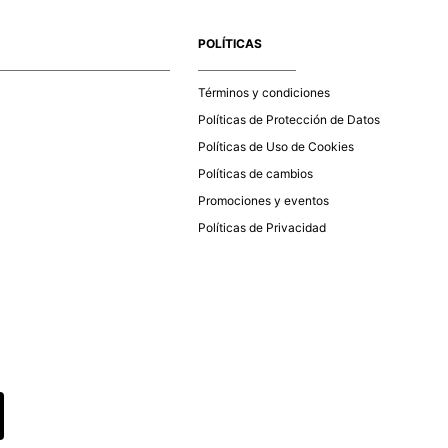
e la aprobación del pago de tu orden, recibirás un correo
co con la confirmación del mismo. Para revisar el estado de
POLÍTICAS
 puedes ingresar al menú de “Mi cuenta - Mis Pedidos” en
página web
www.studiofpanama.pa
.
Términos y condiciones
Políticas de Protección de Datos
Políticas de Uso de Cookies
Políticas de cambios
Promociones y eventos
Políticas de Privacidad