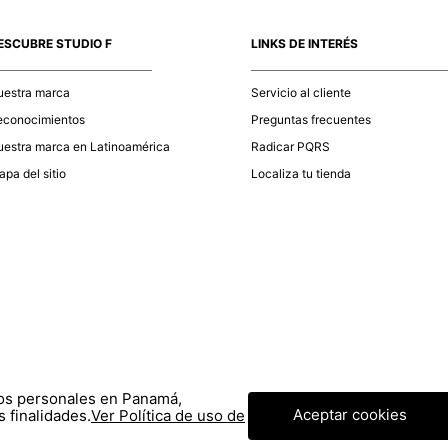
momento d
electróni
ESCUBRE STUDIO F
LINKS DE INTERÉS
tu compra
nuestra 
uestra marca
Servicio al cliente
econocimientos
Preguntas frecuentes
estra marca en Latinoamérica
Radicar PQRS
pa del sitio
Localiza tu tienda
tos personales en Panamá,
Aceptar cookies
 finalidades.
Ver Política de uso de
© COPYRIGHT 2020 STF GROUP S.A. TODOS LOS DERECHOS RESERVADOS.