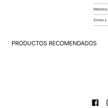
Métodos
Tarjetas 
Envíos y
Costo el 
compras i
este valo
PRODUCTOS RECOMENDADOS
particula
Este valo
en el mom
pago.
Cobertur
territori
SERVIENTR
compra ll
Tiempos 
aproximad
tiempos d
confirmac
plataform
análisis d