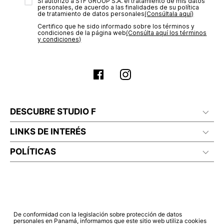
transacción de acuerdo con el análisis de los datos, lo cual
Sí autorizo a STF GROUP S.A. el tratamiento de mis datos
personales, de acuerdo a las finalidades de su política
puede tardar hasta un día hábil. En el momento de la
de tratamiento de datos personales‎
(Consúltala aquí)
aprobación del pago de tu orden, recibirás un correo
Certifico que he sido informado sobre los términos y
electrónico con la confirmación del mismo. Para revisar el
condiciones de la página web‎
(Consúlta aquí los términos
estado de tu compra puedes ingresar al menú de “Mi cuenta -
y condiciones)
Mis Pedidos” en nuestra página web
www.studiofpanama.pa
.
DESCUBRE STUDIO F
LINKS DE INTERÉS
POLÍTICAS
De conformidad con la legislación sobre protección de datos
personales en Panamá, informamos que este sitio web utiliza cookies