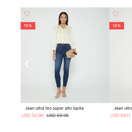
os
15%
15%
Jean ultra tiro super alto lupita
Jean ultr
USD
50
.
96
USD
59
.
95
USD
84
.
11