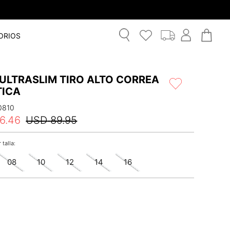
ORIOS
 ULTRASLIM TIRO ALTO CORREA
TICA
0810
6
.
46
USD
89
.
95
08
10
12
14
16