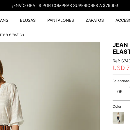
¡ENVÍO GRATIS POR COMPRAS SUPERIORES A $79.95!
EANS
BLUSAS
PANTALONES
ZAPATOS
ACCES
orrea elastica
JEAN
ELAS
Ref
:
S74
USD
7
06
Color