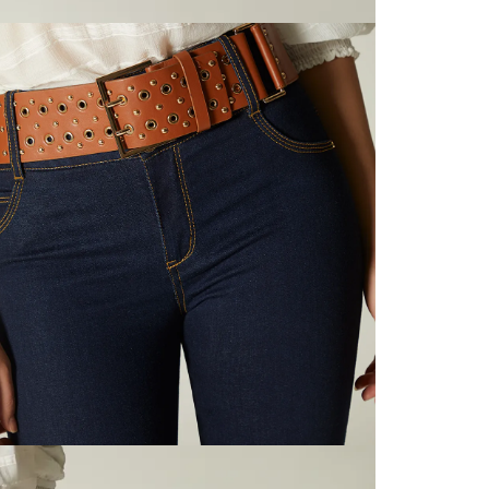
territori
SERVIENTR
compra ll
Tiempos 
aproximad
tiempos d
confirmac
plataform
análisis d
momento d
electróni
tu compra
nuestra 