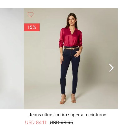
15%
15%
Jeans ultraslim tiro super alto cinturon
Jean ult
USD
84
.
11
USD
98
.
95
USD
76
.
4