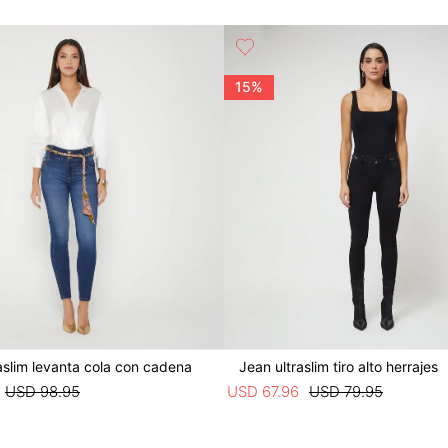
15%
aslim levanta cola con cadena
Jean ultraslim tiro alto herrajes
USD
98
.
95
USD
67
.
96
USD
79
.
95