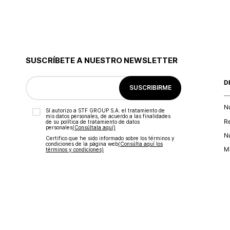
SUSCRÍBETE A NUESTRO NEWSLETTER
D
SUSCRIBIRME
N
Sí autorizo a STF GROUP S.A. el tratamiento de
mis datos personales, de acuerdo a las finalidades
R
de su política de tratamiento de datos
personales‎
(Consúltala aquí)
Nu
Certifico que he sido informado sobre los términos y
condiciones de la página web‎
(Consúlta aquí los
Ma
términos y condiciones)