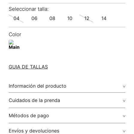
04
06
08
10
12
14
Color
GUIA DE TALLAS
Información del producto
98.92% algodón/cotton1.08% elastano/elastane
Cuidados de la prenda
Lavar con colores similares. no secar en máquina. los tonos
Métodos de pago
oscuros suelta color con la fricción. el acabado rústico de la
prenda hace parte del diseño
Tarjetas de crédito: Visa, Dinners, Master Card y American
Envíos y devoluciones