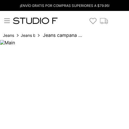
¡ENVÍO GRATIS POR COMPRAS SUPERIORES A $79.95!
Jeans campana tiro medio cinturon
Jeans
Jeans bota campana