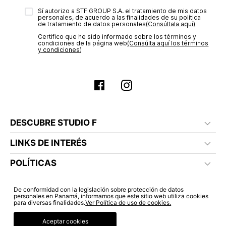
electrónico con la confirmación del mismo. Para revisar el
No lavado en seco
Sí autorizo a STF GROUP S.A. el tratamiento de mis datos
estado de tu compra puedes ingresar al menú de “Mi cuenta -
personales, de acuerdo a las finalidades de su política
Mis Pedidos” en nuestra página web
www.studiofpanama.pa
.
de tratamiento de datos personales‎
(Consúltala aquí)
Certifico que he sido informado sobre los términos y
condiciones de la página web‎
(Consúlta aquí los términos
y condiciones)
DESCUBRE STUDIO F
LINKS DE INTERÉS
POLÍTICAS
De conformidad con la legislación sobre protección de datos
personales en Panamá, informamos que este sitio web utiliza cookies
para diversas finalidades.
Ver Política de uso de cookies.
Aceptar cookies