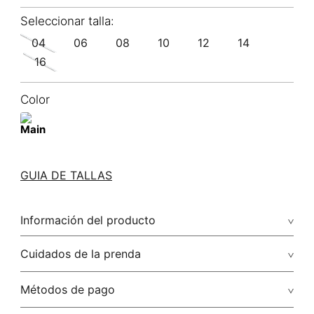
04
06
08
10
12
14
16
Color
GUIA DE TALLAS
Información del producto
92.00% algodón/cotton6.00% poliéster/polyester2.00%
Cuidados de la prenda
elastano/elastane
Cuidados: no aplicar detergentes con blanqueadores o
Métodos de pago
abrillantadores ópticos. puede dejar el tono por partes mas