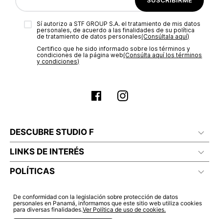
aprobación del pago de tu orden, recibirás un correo
Planchar a temperatura maximo 140°c
electrónico con la confirmación del mismo. Para revisar el
Sí autorizo a STF GROUP S.A. el tratamiento de mis datos
estado de tu compra puedes ingresar al menú de “Mi cuenta -
personales, de acuerdo a las finalidades de su política
Mis Pedidos” en nuestra página web
www.studiofpanama.pa
.
de tratamiento de datos personales‎
(Consúltala aquí)
Certifico que he sido informado sobre los términos y
condiciones de la página web‎
(Consúlta aquí los términos
y condiciones)
No lavado en seco
DESCUBRE STUDIO F
LINKS DE INTERÉS
POLÍTICAS
De conformidad con la legislación sobre protección de datos
personales en Panamá, informamos que este sitio web utiliza cookies
para diversas finalidades.
Ver Política de uso de cookies.