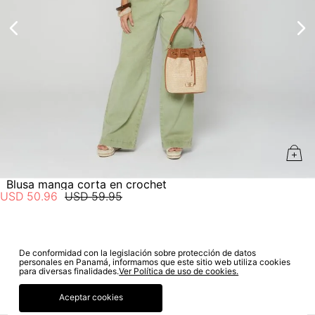
estado de tu compra puedes ingresar al menú de “Mi cuenta -
No lavado en seco
Mis Pedidos” en nuestra página web
www.studiofpanama.pa
.
Blusa manga corta en crochet
USD
50
.
96
USD
59
.
95
De conformidad con la legislación sobre protección de datos
SUSCRÍBETE A NUESTRO NEWSLETTER
personales en Panamá, informamos que este sitio web utiliza cookies
para diversas finalidades.
Ver Política de uso de cookies.
SUSCRIBIRME
Aceptar cookies