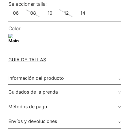
06
08
10
12
14
Color
GUIA DE TALLAS
Información del producto
73.10% viscosa/viscose23.60% poliamida/polyamide3.30%
Cuidados de la prenda
elastano/elastane
No dejar en remojo /lavar por separado / no utilizar
Métodos de pago
detergentes con cloro / no retorcer / exprimir/ secado a la
sombra
Tarjetas de crédito: Visa, Dinners, Master Card y American
Envíos y devoluciones
Express.
No usar lejia