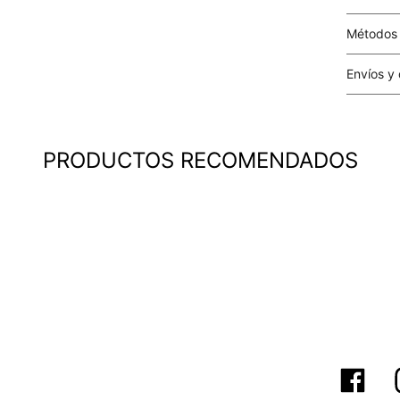
Métodos
Tarjetas 
Envíos y
Costo el 
compras i
este valo
PRODUCTOS RECOMENDADOS
particula
Este valo
en el mom
pago.
Cobertur
territori
SERVIENTR
compra ll
Tiempos 
aproximad
tiempos d
confirmac
plataform
análisis d