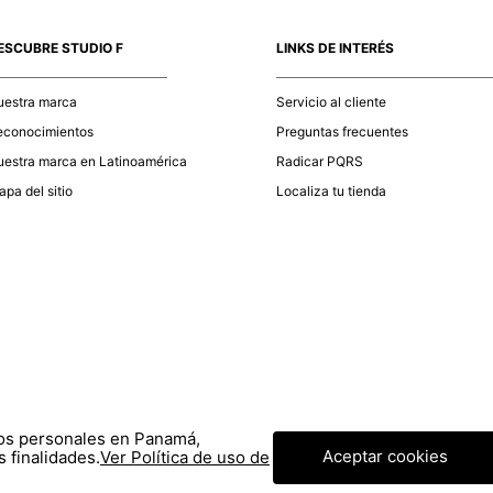
momento d
electróni
ESCUBRE STUDIO F
LINKS DE INTERÉS
tu compra
nuestra 
uestra marca
Servicio al cliente
econocimientos
Preguntas frecuentes
estra marca en Latinoamérica
Radicar PQRS
pa del sitio
Localiza tu tienda
tos personales en Panamá,
Aceptar cookies
 finalidades.
Ver Política de uso de
© COPYRIGHT 2020 STF GROUP S.A. TODOS LOS DERECHOS RESERVADOS.