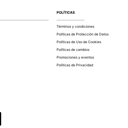
e la aprobación del pago de tu orden, recibirás un correo
co con la confirmación del mismo. Para revisar el estado de
POLÍTICAS
 puedes ingresar al menú de “Mi cuenta - Mis Pedidos” en
página web
www.studiofpanama.pa
.
Términos y condiciones
Políticas de Protección de Datos
Políticas de Uso de Cookies
Políticas de cambios
Promociones y eventos
Políticas de Privacidad