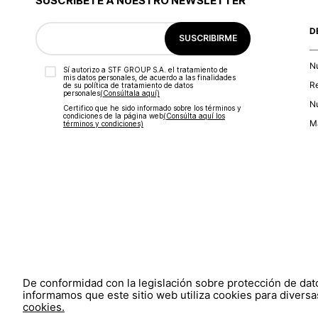
SUSCRÍBETE A NUESTRO NEWSLETTER
D
SUSCRIBIRME
N
Sí autorizo a STF GROUP S.A. el tratamiento de
mis datos personales, de acuerdo a las finalidades
R
de su política de tratamiento de datos
personales‎
(Consúltala aquí)
Nu
Certifico que he sido informado sobre los términos y
condiciones de la página web‎
(Consúlta aquí los
Ma
términos y condiciones)
De conformidad con la legislación sobre protección de da
informamos que este sitio web utiliza cookies para diversas
cookies.