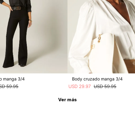
o manga 3/4
Body cruzado manga 3/4
SD
59
.
95
USD
29
.
97
USD
59
.
95
Ver más