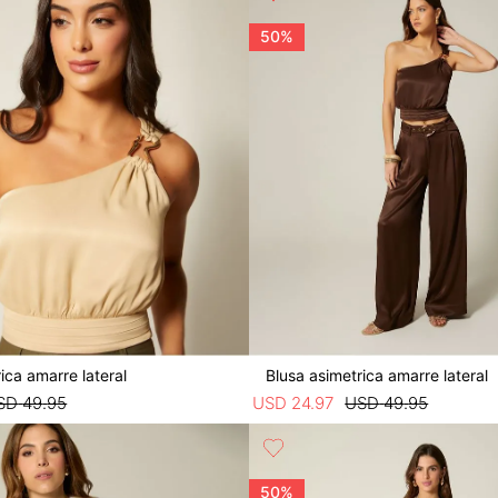
50%
ica amarre lateral
Blusa asimetrica amarre lateral
SD
49
.
95
USD
24
.
97
USD
49
.
95
50%