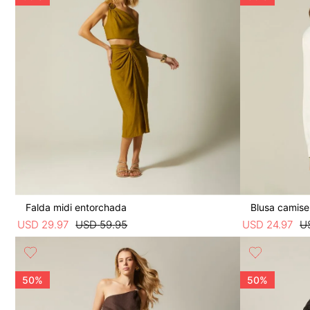
Falda midi entorchada
Blusa camise
USD
29
.
97
USD
59
.
95
USD
24
.
97
U
50%
50%