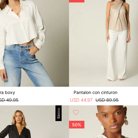
ra boxy
Pantalon con cinturon
SD
49
.
95
USD
44
.
97
USD
89
.
95
Básico
50%