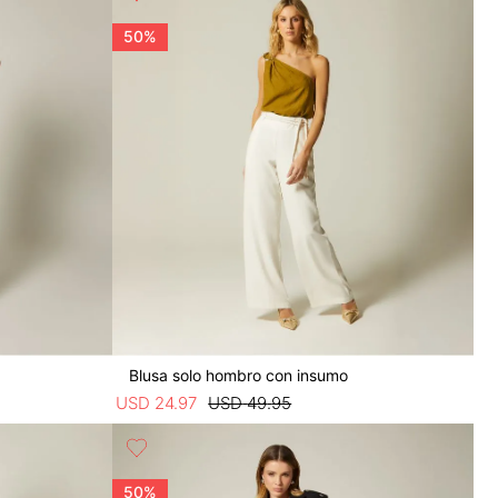
50%
Blusa solo hombro con insumo
USD
24
.
97
USD
49
.
95
50%