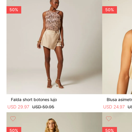
50%
50%
Falda short botones lujo
Blusa asimetr
USD
29
.
97
USD
59
.
95
USD
24
.
97
U
50%
50%