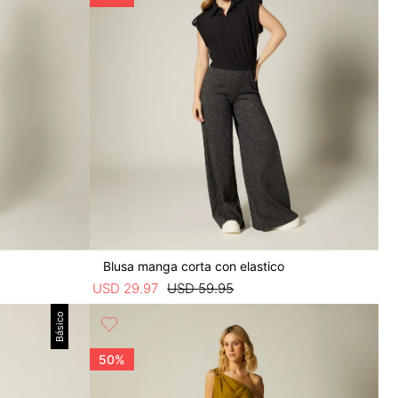
Blusa manga corta con elastico
USD
29
.
97
USD
59
.
95
Básico
50%