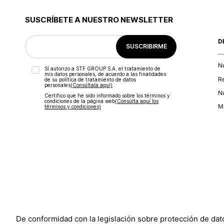
SUSCRÍBETE A NUESTRO NEWSLETTER
D
SUSCRIBIRME
N
Sí autorizo a STF GROUP S.A. el tratamiento de
mis datos personales, de acuerdo a las finalidades
R
de su política de tratamiento de datos
personales‎
(Consúltala aquí)
Nu
Certifico que he sido informado sobre los términos y
condiciones de la página web‎
(Consúlta aquí los
Ma
términos y condiciones)
De conformidad con la legislación sobre protección de da