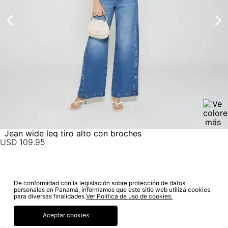
estado de tu compra puedes ingresar al menú de “Mi cuenta -
No lavado en seco
Mis Pedidos” en nuestra página web
www.studiofpanama.pa
.
Jean wide leg tiro alto con broches
USD
109
.
95
De conformidad con la legislación sobre protección de datos
SUSCRÍBETE A NUESTRO NEWSLETTER
personales en Panamá, informamos que este sitio web utiliza cookies
para diversas finalidades.
Ver Política de uso de cookies.
SUSCRIBIRME
Aceptar cookies