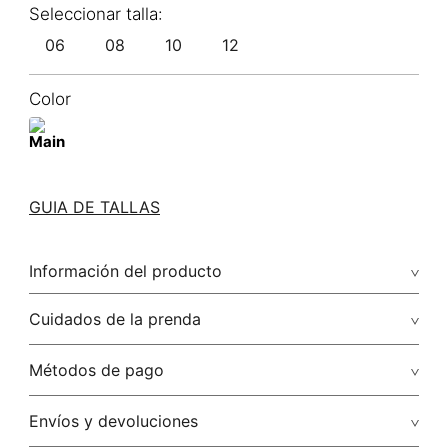
06
08
10
12
Color
GUIA DE TALLAS
Información del producto
76.00% poliéster/polyester18.00% poliamida/polyamide6.00%
Cuidados de la prenda
elastano/elastane
No dejar en remojo /lavar por separado / no utilizar
Métodos de pago
detergentes con cloro / no retorcer / exprimir/ secado a la
sombra
Tarjetas de crédito: Visa, Dinners, Master Card y American
Envíos y devoluciones
Express.
No usar lejia