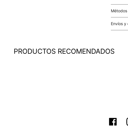
Métodos
Tarjetas 
Envíos y
Costo el 
compras i
este valo
PRODUCTOS RECOMENDADOS
particula
Este valo
en el mom
pago.
Cobertur
territori
SERVIENTR
compra ll
Tiempos 
aproximad
tiempos d
confirmac
plataform
análisis d