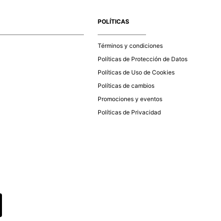
e la aprobación del pago de tu orden, recibirás un correo
co con la confirmación del mismo. Para revisar el estado de
POLÍTICAS
 puedes ingresar al menú de “Mi cuenta - Mis Pedidos” en
página web
www.studiofpanama.pa
.
Términos y condiciones
Políticas de Protección de Datos
Políticas de Uso de Cookies
Políticas de cambios
Promociones y eventos
Políticas de Privacidad