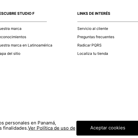
momento d
electróni
ESCUBRE STUDIO F
LINKS DE INTERÉS
tu compra
nuestra 
uestra marca
Servicio al cliente
econocimientos
Preguntas frecuentes
estra marca en Latinoamérica
Radicar PQRS
pa del sitio
Localiza tu tienda
tos personales en Panamá,
Aceptar cookies
 finalidades.
Ver Política de uso de
© COPYRIGHT 2020 STF GROUP S.A. TODOS LOS DERECHOS RESERVADOS.