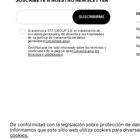
SUSCRÍBETE A NUESTRO NEWSLETTER
D
SUSCRIBIRME
N
Sí autorizo a STF GROUP S.A. el tratamiento de
mis datos personales, de acuerdo a las finalidades
R
de su política de tratamiento de datos
personales‎
(Consúltala aquí)
Nu
Certifico que he sido informado sobre los términos y
condiciones de la página web‎
(Consúlta aquí los
Ma
términos y condiciones)
De conformidad con la legislación sobre protección de da
informamos que este sitio web utiliza cookies para diversas
cookies.