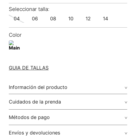
04
06
08
10
12
14
Color
GUIA DE TALLAS
Información del producto
77.00% lyocell/lyocell23.00% algodón/cotton
Cuidados de la prenda
Lavar a mano por separado / no dejar en remojo / no
Métodos de pago
retorcer / no planchar con vapor puede causar daño
irreversible
Tarjetas de crédito: Visa, Dinners, Master Card y American
Envíos y devoluciones