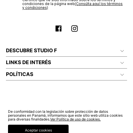
electrónico con la confirmación del mismo. Para revisar el
condiciones de la página web‎
(Consúlta aquí los términos
estado de tu compra puedes ingresar al menú de “Mi cuenta -
y condiciones)
Mis Pedidos” en nuestra página web
www.studiofpanama.pa
.
No planchar con vapor
DESCUBRE STUDIO F
LINKS DE INTERÉS
POLÍTICAS
De conformidad con la legislación sobre protección de datos
personales en Panamá, informamos que este sitio web utiliza cookies
para diversas finalidades.
Ver Política de uso de cookies.
Aceptar cookies