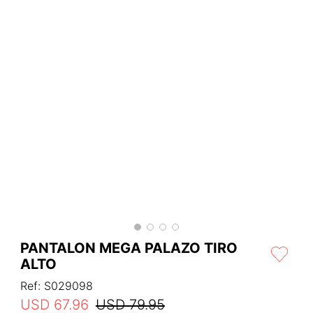
PANTALON MEGA PALAZO TIRO
ALTO
Ref
:
S029098
USD
67
.
96
USD
79
.
95