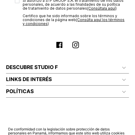
transacción de acuerdo con el análisis de los datos, lo cual
Sí autorizo a STF GROUP S.A. el tratamiento de mis datos
personales, de acuerdo a las finalidades de su política
puede tardar hasta un día hábil. En el momento de la
de tratamiento de datos personales‎
(Consúltala aquí)
aprobación del pago de tu orden, recibirás un correo
Certifico que he sido informado sobre los términos y
electrónico con la confirmación del mismo. Para revisar el
condiciones de la página web‎
(Consúlta aquí los términos
estado de tu compra puedes ingresar al menú de “Mi cuenta -
y condiciones)
Mis Pedidos” en nuestra página web
www.studiofpanama.pa
.
DESCUBRE STUDIO F
LINKS DE INTERÉS
POLÍTICAS
De conformidad con la legislación sobre protección de datos
personales en Panamá, informamos que este sitio web utiliza cookies