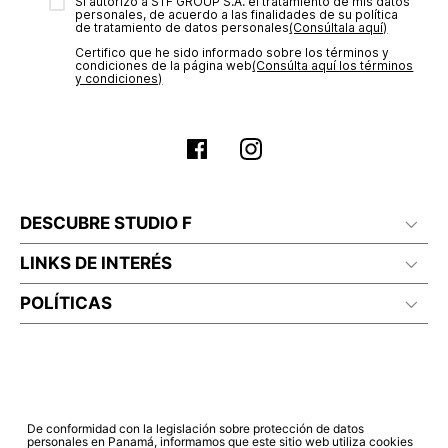
transacción de acuerdo con el análisis de los datos, lo cual
Sí autorizo a STF GROUP S.A. el tratamiento de mis datos
personales, de acuerdo a las finalidades de su política
puede tardar hasta un día hábil. En el momento de la
de tratamiento de datos personales‎
(Consúltala aquí)
aprobación del pago de tu orden, recibirás un correo
Certifico que he sido informado sobre los términos y
electrónico con la confirmación del mismo. Para revisar el
condiciones de la página web‎
(Consúlta aquí los términos
estado de tu compra puedes ingresar al menú de “Mi cuenta -
y condiciones)
Mis Pedidos” en nuestra página web
www.studiofpanama.pa
.
DESCUBRE STUDIO F
LINKS DE INTERÉS
POLÍTICAS
De conformidad con la legislación sobre protección de datos
personales en Panamá, informamos que este sitio web utiliza cookies