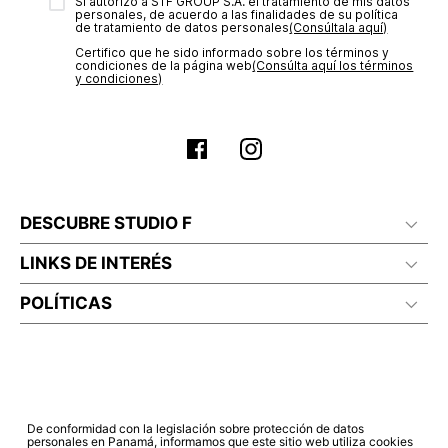
transacción de acuerdo con el análisis de los datos, lo cual
Sí autorizo a STF GROUP S.A. el tratamiento de mis datos
personales, de acuerdo a las finalidades de su política
puede tardar hasta un día hábil. En el momento de la
de tratamiento de datos personales‎
(Consúltala aquí)
aprobación del pago de tu orden, recibirás un correo
Certifico que he sido informado sobre los términos y
electrónico con la confirmación del mismo. Para revisar el
condiciones de la página web‎
(Consúlta aquí los términos
estado de tu compra puedes ingresar al menú de “Mi cuenta -
y condiciones)
Mis Pedidos” en nuestra página web
www.studiofpanama.pa
.
DESCUBRE STUDIO F
LINKS DE INTERÉS
POLÍTICAS
De conformidad con la legislación sobre protección de datos
personales en Panamá, informamos que este sitio web utiliza cookies