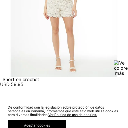
electrónico con la confirmación del mismo. Para revisar el
estado de tu compra puedes ingresar al menú de “Mi cuenta -
Mis Pedidos” en nuestra página web
www.studiofpanama.pa
.
Short en crochet
USD
59
.
95
De conformidad con la legislación sobre protección de datos
SUSCRÍBETE A NUESTRO NEWSLETTER
personales en Panamá, informamos que este sitio web utiliza cookies
para diversas finalidades.
Ver Política de uso de cookies.
SUSCRIBIRME
Aceptar cookies