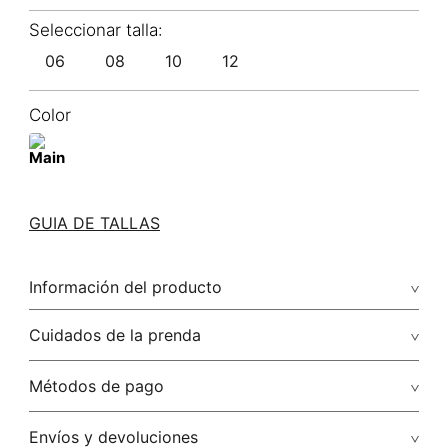
06
08
10
12
Color
GUIA DE TALLAS
Información del producto
100.00% poliéster/polyester
Cuidados de la prenda
Lavar a mano temperatura máx 40°c no secar en maquina
Métodos de pago
no planchar, puede ocasionar daños en el acabado
Tarjetas de crédito: Visa, Dinners, Master Card y American
Envíos y devoluciones
No usar lejia