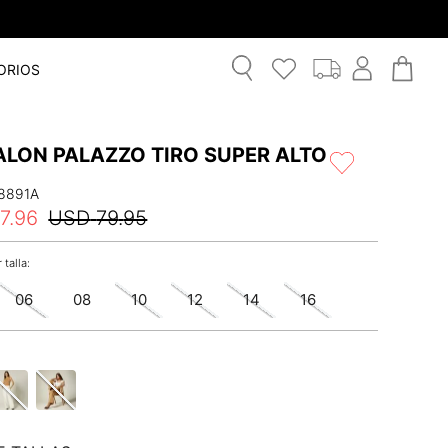
ORIOS
ALON PALAZZO TIRO SUPER ALTO
8891A
7
.
96
USD
79
.
95
06
08
10
12
14
16