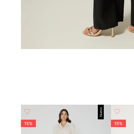
Nuevo
es
15%
15%