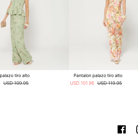
palazo tiro alto
Pantalon palazo tiro alto
6
USD
109
.
95
USD
101
.
96
USD
119
.
95