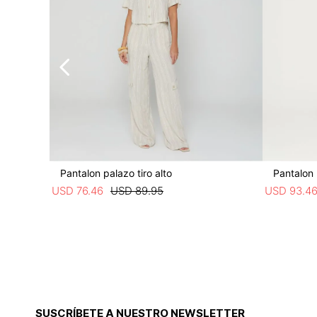
Pantalon palazo tiro alto
Pantalon 
USD
76
.
46
USD
89
.
95
USD
93
.
4
SUSCRÍBETE A NUESTRO NEWSLETTER