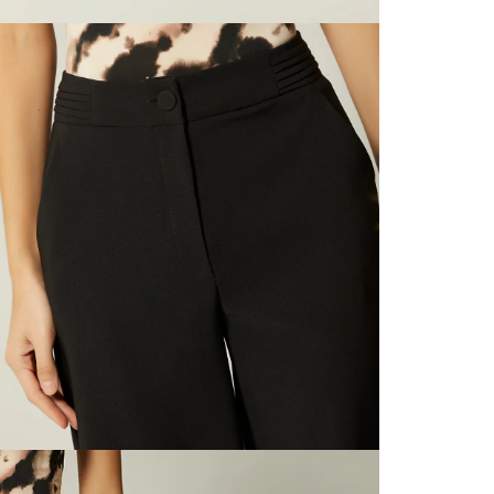
SERVIENTR
compra ll
N
Tiempos 
aproximad
tiempos d
confirmac
L
plataform
análisis d
momento d
S
electróni
tu compra
nuestra 
N