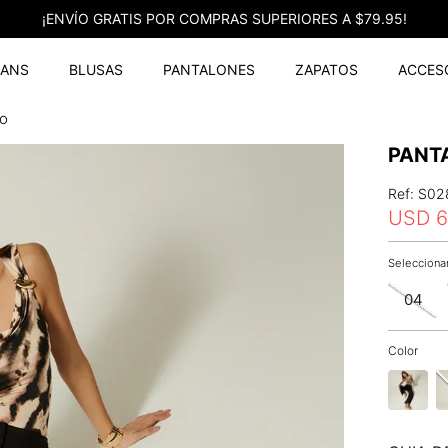
¡ENVÍO GRATIS POR COMPRAS SUPERIORES A $79.95!
EANS
BLUSAS
PANTALONES
ZAPATOS
ACCES
to
PANT
Ref
:
S02
USD
6
04
Color