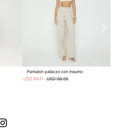
Pantalon palazzo con insumo
Pantalon
USD
84
.
11
USD
98
.
95
USD
76
.
4