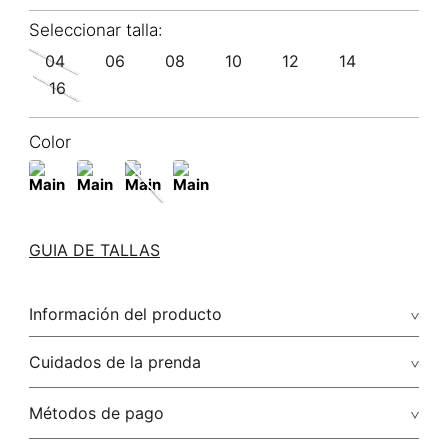
04
06
08
10
12
14
16
Color
GUIA DE TALLAS
Información del producto
92.00% rayón viscosa/8.00% poliéster/polyester
Cuidados de la prenda
Lavar a mano por separado / no dejar en remojo / no
Métodos de pago
retorcer / no planchar con vapor puede causar daño