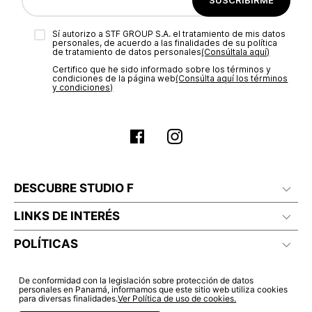
aprobación del pago de tu orden, recibirás un correo
No lavado en seco
electrónico con la confirmación del mismo. Para revisar el
Sí autorizo a STF GROUP S.A. el tratamiento de mis datos
estado de tu compra puedes ingresar al menú de “Mi cuenta -
personales, de acuerdo a las finalidades de su política
Mis Pedidos” en nuestra página web
www.studiofpanama.pa
.
de tratamiento de datos personales‎
(Consúltala aquí)
No planchar con vapor
Certifico que he sido informado sobre los términos y
condiciones de la página web‎
(Consúlta aquí los términos
y condiciones)
DESCUBRE STUDIO F
LINKS DE INTERÉS
POLÍTICAS
De conformidad con la legislación sobre protección de datos
personales en Panamá, informamos que este sitio web utiliza cookies
para diversas finalidades.
Ver Política de uso de cookies.