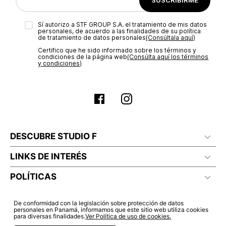
aprobación del pago de tu orden, recibirás un correo
electrónico con la confirmación del mismo. Para revisar el
Sí autorizo a STF GROUP S.A. el tratamiento de mis datos
estado de tu compra puedes ingresar al menú de “Mi cuenta -
No lavado en seco
personales, de acuerdo a las finalidades de su política
Mis Pedidos” en nuestra página web
www.studiofpanama.pa
.
de tratamiento de datos personales‎
(Consúltala aquí)
Certifico que he sido informado sobre los términos y
condiciones de la página web‎
(Consúlta aquí los términos
y condiciones)
DESCUBRE STUDIO F
LINKS DE INTERÉS
POLÍTICAS
De conformidad con la legislación sobre protección de datos
personales en Panamá, informamos que este sitio web utiliza cookies
para diversas finalidades.
Ver Política de uso de cookies.