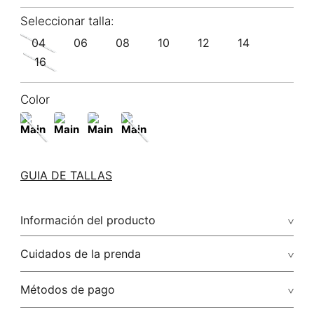
04
06
08
10
12
14
16
Color
GUIA DE TALLAS
Información del producto
92.00% poliéster/polyester8.00% elastano/elastane
Cuidados de la prenda
No dejar en remojo /lavar por separado / no utilizar
Métodos de pago
detergentes con cloro / no retorcer / exprimir/ secado a la