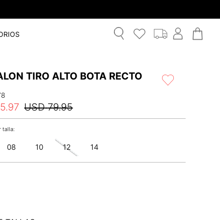
ORIOS
ALON TIRO ALTO BOTA RECTO
78
5
.
97
USD
79
.
95
08
10
12
14