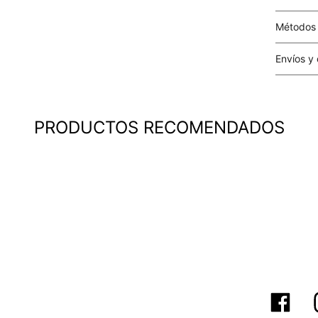
Métodos
Tarjetas 
Envíos y
Costo el 
compras i
este valo
PRODUCTOS RECOMENDADOS
particula
Este valo
en el mom
pago.
Cobertur
territori
SERVIENTR
compra ll
Tiempos 
aproximad
tiempos d
confirmac
plataform
análisis d