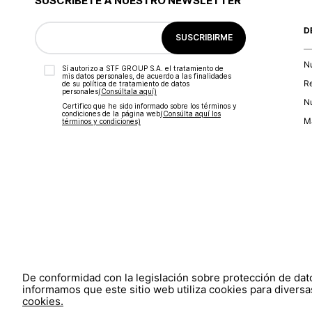
SUSCRÍBETE A NUESTRO NEWSLETTER
D
SUSCRIBIRME
N
Sí autorizo a STF GROUP S.A. el tratamiento de
mis datos personales, de acuerdo a las finalidades
R
de su política de tratamiento de datos
personales‎
(Consúltala aquí)
Nu
Certifico que he sido informado sobre los términos y
condiciones de la página web‎
(Consúlta aquí los
Ma
términos y condiciones)
De conformidad con la legislación sobre protección de da
informamos que este sitio web utiliza cookies para diversas
cookies.