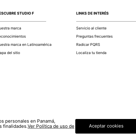
momento d
electróni
ESCUBRE STUDIO F
LINKS DE INTERÉS
tu compra
nuestra 
uestra marca
Servicio al cliente
econocimientos
Preguntas frecuentes
estra marca en Latinoamérica
Radicar PQRS
pa del sitio
Localiza tu tienda
tos personales en Panamá,
Aceptar cookies
 finalidades.
Ver Política de uso de
© COPYRIGHT 2020 STF GROUP S.A. TODOS LOS DERECHOS RESERVADOS.