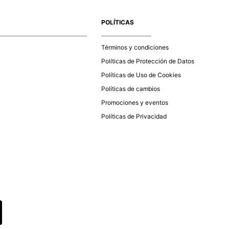
e la aprobación del pago de tu orden, recibirás un correo
co con la confirmación del mismo. Para revisar el estado de
POLÍTICAS
 puedes ingresar al menú de “Mi cuenta - Mis Pedidos” en
página web
www.studiofpanama.pa
.
Términos y condiciones
Políticas de Protección de Datos
Políticas de Uso de Cookies
Políticas de cambios
Promociones y eventos
Políticas de Privacidad