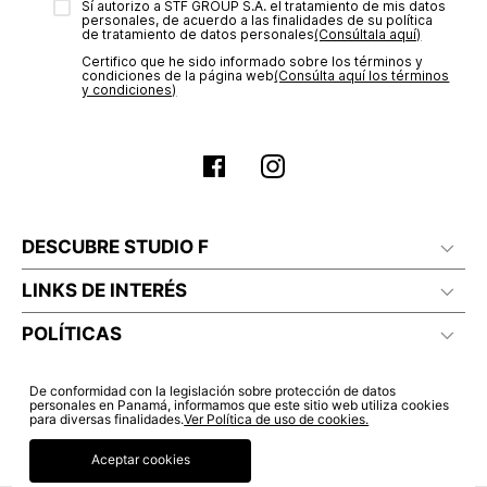
Sí autorizo a STF GROUP S.A. el tratamiento de mis datos
estado de tu compra puedes ingresar al menú de “Mi cuenta -
personales, de acuerdo a las finalidades de su política
Mis Pedidos” en nuestra página web
www.studiofpanama.pa
.
de tratamiento de datos personales‎
(Consúltala aquí)
No planchar con vapor
Certifico que he sido informado sobre los términos y
condiciones de la página web‎
(Consúlta aquí los términos
y condiciones)
DESCUBRE STUDIO F
LINKS DE INTERÉS
POLÍTICAS
De conformidad con la legislación sobre protección de datos
personales en Panamá, informamos que este sitio web utiliza cookies
para diversas finalidades.
Ver Política de uso de cookies.
Aceptar cookies