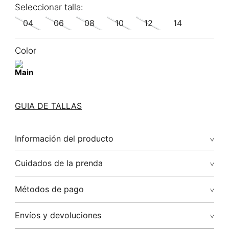
04
06
08
10
12
14
Color
GUIA DE TALLAS
Información del producto
100.00% lino/linen
Cuidados de la prenda
Lavar a mano por separado / no dejar en remojo / no
Métodos de pago
retorcer / no planchar con vapor puede causar daño
irreversible
Tarjetas de crédito: Visa, Dinners, Master Card y American
Envíos y devoluciones
Express.
No usar lejia