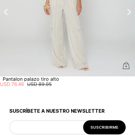
estado de tu compra puedes ingresar al menú de “Mi cuenta -
Mis Pedidos” en nuestra página web
www.studiofpanama.pa
.
No planchar con vapor
Pantalon palazo tiro alto
USD
76
.
46
USD
89
.
95
SUSCRÍBETE A NUESTRO NEWSLETTER
SUSCRIBIRME