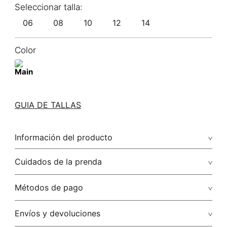
06
08
10
12
14
Color
GUIA DE TALLAS
Información del producto
87.00% viscosa/viscose13.00% poliamida/polyamide
Cuidados de la prenda
Lavar a mano por separado / no dejar en remojo / no
Métodos de pago
retorcer / no planchar con vapor puede causar daño
irreversible
Tarjetas de crédito: Visa, Dinners, Master Card y American
Envíos y devoluciones
Express.
No usar lejia