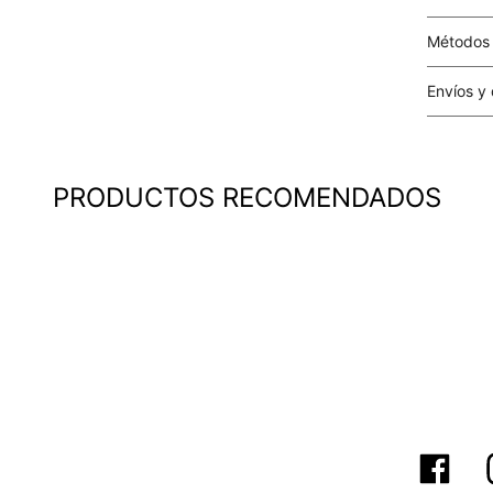
Métodos
Tarjetas 
Envíos y
Costo el 
compras i
este valo
PRODUCTOS RECOMENDADOS
particula
Este valo
en el mom
pago.
Cobertur
territori
SERVIENTR
compra ll
Tiempos 
aproximad
tiempos d
confirmac
plataform
análisis d