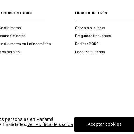
momento d
electróni
ESCUBRE STUDIO F
LINKS DE INTERÉS
tu compra
nuestra 
uestra marca
Servicio al cliente
econocimientos
Preguntas frecuentes
estra marca en Latinoamérica
Radicar PQRS
pa del sitio
Localiza tu tienda
tos personales en Panamá,
Aceptar cookies
 finalidades.
Ver Política de uso de
© COPYRIGHT 2020 STF GROUP S.A. TODOS LOS DERECHOS RESERVADOS.