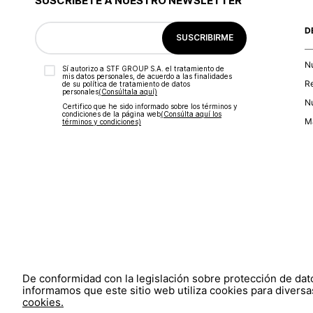
SUSCRÍBETE A NUESTRO NEWSLETTER
D
SUSCRIBIRME
N
Sí autorizo a STF GROUP S.A. el tratamiento de
mis datos personales, de acuerdo a las finalidades
R
de su política de tratamiento de datos
personales‎
(Consúltala aquí)
Nu
Certifico que he sido informado sobre los términos y
condiciones de la página web‎
(Consúlta aquí los
Ma
términos y condiciones)
De conformidad con la legislación sobre protección de da
informamos que este sitio web utiliza cookies para diversas
cookies.