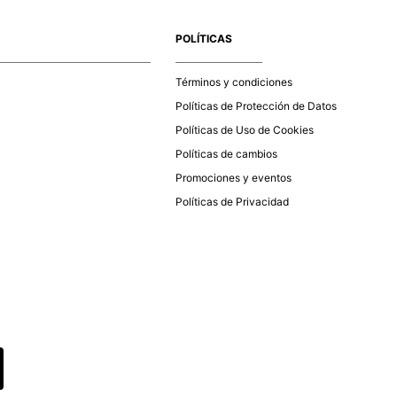
e la aprobación del pago de tu orden, recibirás un correo
co con la confirmación del mismo. Para revisar el estado de
POLÍTICAS
 puedes ingresar al menú de “Mi cuenta - Mis Pedidos” en
página web
www.studiofpanama.pa
.
Términos y condiciones
Políticas de Protección de Datos
Políticas de Uso de Cookies
Políticas de cambios
Promociones y eventos
Políticas de Privacidad