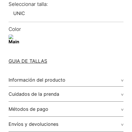
UNIC
Color
GUIA DE TALLAS
Información del producto
Cuidados de la prenda
No dejar en remojo /lavar por separado / no utilizar
Métodos de pago
detergentes con cloro / no retorcer / exprimir/ secado a la
sombra
Tarjetas de crédito: Visa, Dinners, Master Card y American
Envíos y devoluciones
Express.
No usar lejia