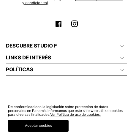
estado de tu compra puedes ingresar al menú de “Mi cuenta -
y condiciones)
No lavado en seco
Mis Pedidos” en nuestra página web
www.studiofpanama.pa
.
DESCUBRE STUDIO F
LINKS DE INTERÉS
POLÍTICAS
De conformidad con la legislación sobre protección de datos
personales en Panamá, informamos que este sitio web utiliza cookies
para diversas finalidades.
Ver Política de uso de cookies.
Aceptar cookies