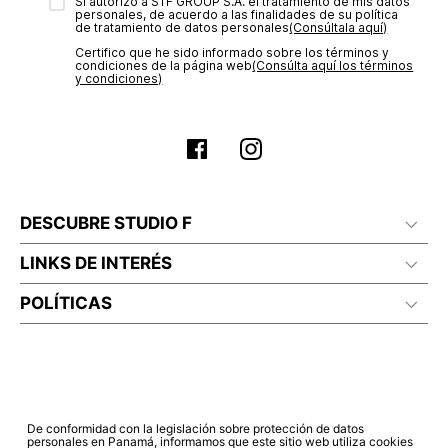
transacción de acuerdo con el análisis de los datos, lo cual
Sí autorizo a STF GROUP S.A. el tratamiento de mis datos
personales, de acuerdo a las finalidades de su política
puede tardar hasta un día hábil. En el momento de la
de tratamiento de datos personales‎
(Consúltala aquí)
aprobación del pago de tu orden, recibirás un correo
Certifico que he sido informado sobre los términos y
electrónico con la confirmación del mismo. Para revisar el
condiciones de la página web‎
(Consúlta aquí los términos
estado de tu compra puedes ingresar al menú de “Mi cuenta -
y condiciones)
Mis Pedidos” en nuestra página web
www.studiofpanama.pa
.
DESCUBRE STUDIO F
LINKS DE INTERÉS
POLÍTICAS
De conformidad con la legislación sobre protección de datos
personales en Panamá, informamos que este sitio web utiliza cookies