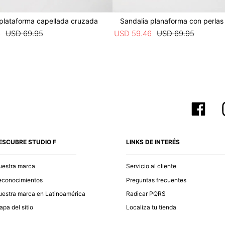
 plataforma capellada cruzada
Sandalia planaforma con perlas
6
USD
69
.
95
USD
59
.
46
USD
69
.
95
ESCUBRE STUDIO F
LINKS DE INTERÉS
uestra marca
Servicio al cliente
econocimientos
Preguntas frecuentes
estra marca en Latinoamérica
Radicar PQRS
pa del sitio
Localiza tu tienda