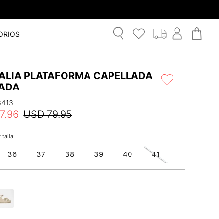
ORIOS
ALIA PLATAFORMA CAPELLADA
ADA
3413
7
.
96
USD
79
.
95
36
37
38
39
40
41