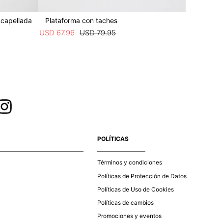
 capellada
Plataforma con taches
Platafo
USD
67
.
96
USD
79
.
95
USD
67
.
9
POLÍTICAS
Términos y condiciones
Políticas de Protección de Datos
Políticas de Uso de Cookies
Políticas de cambios
Promociones y eventos