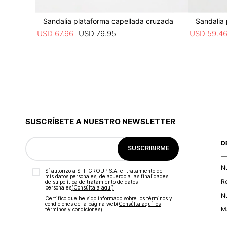
Sandalia plataforma capellada cruzada
Sandalia
USD
67
.
96
USD
79
.
95
USD
59
.
4
SUSCRÍBETE A NUESTRO NEWSLETTER
D
SUSCRIBIRME
N
Sí autorizo a STF GROUP S.A. el tratamiento de
mis datos personales, de acuerdo a las finalidades
R
de su política de tratamiento de datos
personales‎
(Consúltala aquí)
Nu
Certifico que he sido informado sobre los términos y
condiciones de la página web‎
(Consúlta aquí los
Ma
términos y condiciones)