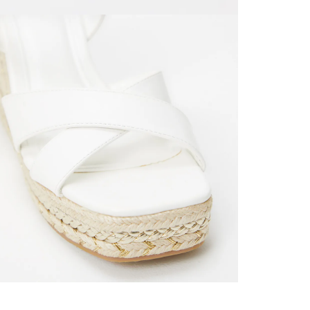
territori
SERVIENTR
compra ll
Tiempos 
aproximad
tiempos d
confirmac
plataform
análisis d
momento d
electróni
tu compra
nuestra 