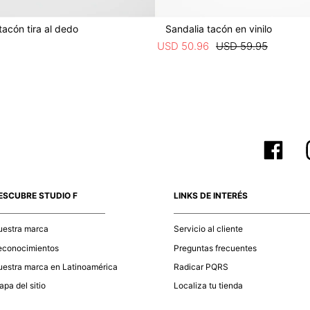
tacón tira al dedo
Sandalia tacón en vinilo
USD
50
.
96
USD
59
.
95
ESCUBRE STUDIO F
LINKS DE INTERÉS
uestra marca
Servicio al cliente
econocimientos
Preguntas frecuentes
estra marca en Latinoamérica
Radicar PQRS
pa del sitio
Localiza tu tienda