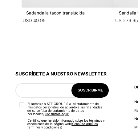
Sadandalia tacon translúcida
Sandalia 
USD
49
.
95
USD
79
.
95
SUSCRÍBETE A NUESTRO NEWSLETTER
D
SUSCRIBIRME
N
Sí autorizo a STF GROUP S.A. el tratamiento de
mis datos personales, de acuerdo a las finalidades
R
de su política de tratamiento de datos
personales‎
(Consúltala aquí)
Nu
Certifico que he sido informado sobre los términos y
condiciones de la página web‎
(Consúlta aquí los
Ma
términos y condiciones)