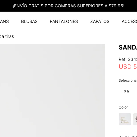
¡ENVÍO GRATIS POR COMPRAS SUPERIORES A $79.95!
EANS
BLUSAS
PANTALONES
ZAPATOS
ACCES
a tiras
SAND
Ref
:
S34
USD
5
35
Color