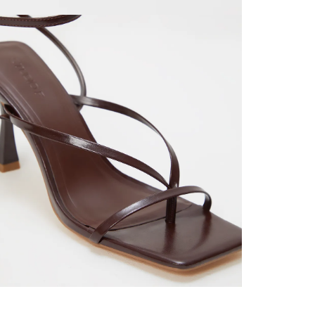
SERVIENTR
compra ll
Tiempos 
aproximad
tiempos d
confirmac
plataform
análisis d
momento d
electróni
tu compra
nuestra 