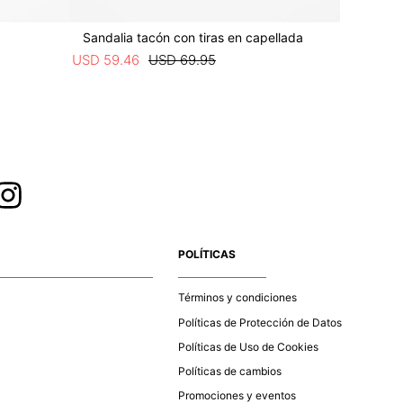
Sandalia tacón con tiras en capellada
Sandalia
USD
59
.
46
USD
69
.
95
USD
50
.
9
POLÍTICAS
Términos y condiciones
Políticas de Protección de Datos
Políticas de Uso de Cookies
Políticas de cambios
Promociones y eventos