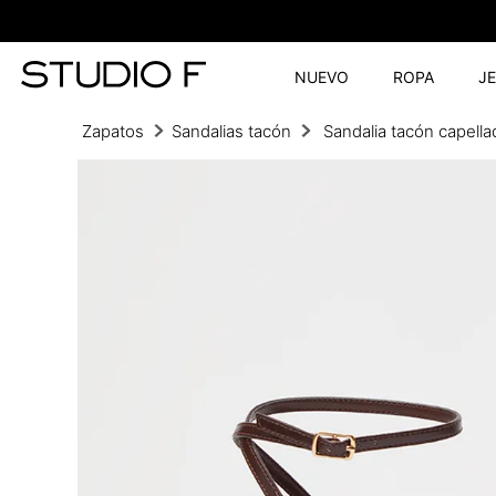
NUEVO
ROPA
J
Zapatos
Sandalias tacón
Sandalia tacón capellad