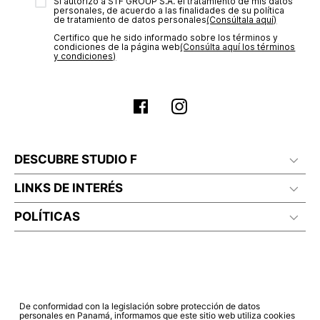
transacción de acuerdo con el análisis de los datos, lo cual
Sí autorizo a STF GROUP S.A. el tratamiento de mis datos
personales, de acuerdo a las finalidades de su política
puede tardar hasta un día hábil. En el momento de la
de tratamiento de datos personales‎
(Consúltala aquí)
aprobación del pago de tu orden, recibirás un correo
Certifico que he sido informado sobre los términos y
electrónico con la confirmación del mismo. Para revisar el
condiciones de la página web‎
(Consúlta aquí los términos
estado de tu compra puedes ingresar al menú de “Mi cuenta -
y condiciones)
Mis Pedidos” en nuestra página web
www.studiofpanama.pa
.
DESCUBRE STUDIO F
LINKS DE INTERÉS
POLÍTICAS
De conformidad con la legislación sobre protección de datos
personales en Panamá, informamos que este sitio web utiliza cookies