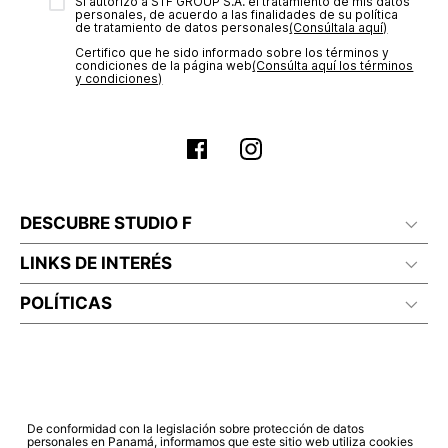
transacción de acuerdo con el análisis de los datos, lo cual
Sí autorizo a STF GROUP S.A. el tratamiento de mis datos
personales, de acuerdo a las finalidades de su política
puede tardar hasta un día hábil. En el momento de la
de tratamiento de datos personales‎
(Consúltala aquí)
aprobación del pago de tu orden, recibirás un correo
Certifico que he sido informado sobre los términos y
electrónico con la confirmación del mismo. Para revisar el
condiciones de la página web‎
(Consúlta aquí los términos
estado de tu compra puedes ingresar al menú de “Mi cuenta -
y condiciones)
Mis Pedidos” en nuestra página web
www.studiofpanama.pa
.
DESCUBRE STUDIO F
LINKS DE INTERÉS
POLÍTICAS
De conformidad con la legislación sobre protección de datos
personales en Panamá, informamos que este sitio web utiliza cookies