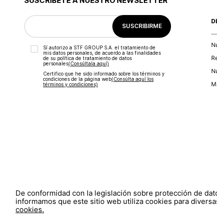
SUSCRÍBETE A NUESTRO NEWSLETTER
D
SUSCRIBIRME
N
Sí autorizo a STF GROUP S.A. el tratamiento de
mis datos personales, de acuerdo a las finalidades
R
de su política de tratamiento de datos
personales‎
(Consúltala aquí)
Nu
Certifico que he sido informado sobre los términos y
condiciones de la página web‎
(Consúlta aquí los
Ma
términos y condiciones)
De conformidad con la legislación sobre protección de da
informamos que este sitio web utiliza cookies para diversas
cookies.