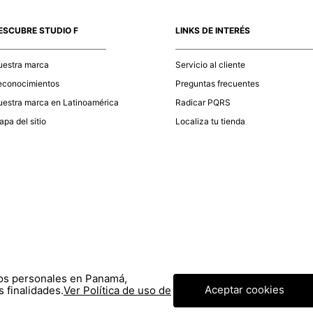
momento d
electróni
ESCUBRE STUDIO F
LINKS DE INTERÉS
tu compra
nuestra 
uestra marca
Servicio al cliente
econocimientos
Preguntas frecuentes
estra marca en Latinoamérica
Radicar PQRS
pa del sitio
Localiza tu tienda
tos personales en Panamá,
Aceptar cookies
 finalidades.
Ver Política de uso de
© COPYRIGHT 2020 STF GROUP S.A. TODOS LOS DERECHOS RESERVADOS.