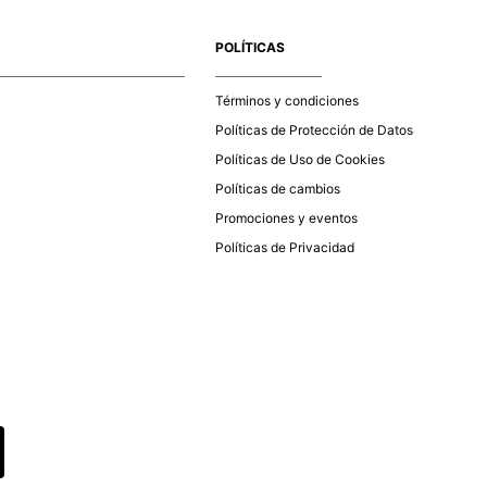
e la aprobación del pago de tu orden, recibirás un correo
co con la confirmación del mismo. Para revisar el estado de
POLÍTICAS
 puedes ingresar al menú de “Mi cuenta - Mis Pedidos” en
página web
www.studiofpanama.pa
.
Términos y condiciones
Políticas de Protección de Datos
Políticas de Uso de Cookies
Políticas de cambios
Promociones y eventos
Políticas de Privacidad