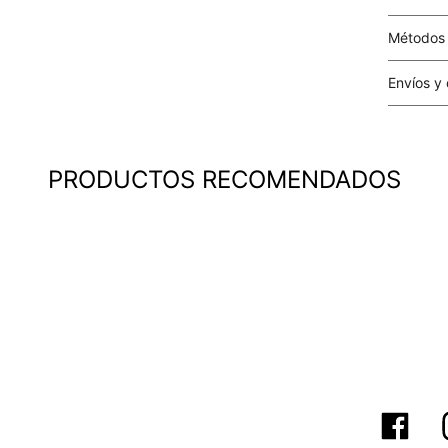
Métodos
Tarjetas 
Envíos y
Costo el 
compras i
este valo
PRODUCTOS RECOMENDADOS
particula
Este valo
en el mom
pago.
Cobertur
territori
SERVIENTR
compra ll
Tiempos 
aproximad
tiempos d
confirmac
plataform
análisis d