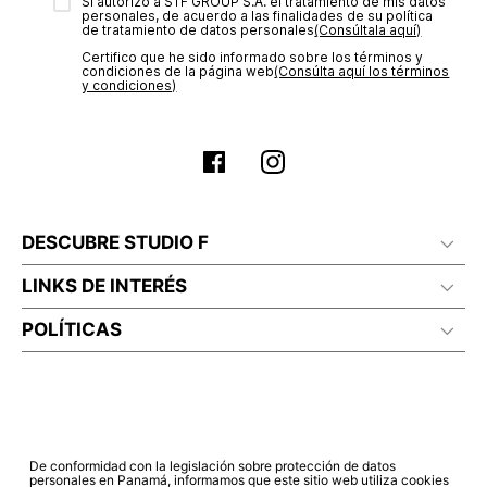
transacción de acuerdo con el análisis de los datos, lo cual
Sí autorizo a STF GROUP S.A. el tratamiento de mis datos
personales, de acuerdo a las finalidades de su política
puede tardar hasta un día hábil. En el momento de la
de tratamiento de datos personales‎
(Consúltala aquí)
aprobación del pago de tu orden, recibirás un correo
Certifico que he sido informado sobre los términos y
electrónico con la confirmación del mismo. Para revisar el
condiciones de la página web‎
(Consúlta aquí los términos
estado de tu compra puedes ingresar al menú de “Mi cuenta -
y condiciones)
Mis Pedidos” en nuestra página web
www.studiofpanama.pa
.
DESCUBRE STUDIO F
LINKS DE INTERÉS
POLÍTICAS
De conformidad con la legislación sobre protección de datos
personales en Panamá, informamos que este sitio web utiliza cookies