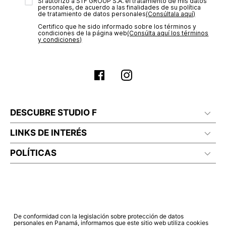
transacción de acuerdo con el análisis de los datos, lo cual
Sí autorizo a STF GROUP S.A. el tratamiento de mis datos
personales, de acuerdo a las finalidades de su política
puede tardar hasta un día hábil. En el momento de la
de tratamiento de datos personales‎
(Consúltala aquí)
aprobación del pago de tu orden, recibirás un correo
Certifico que he sido informado sobre los términos y
electrónico con la confirmación del mismo. Para revisar el
condiciones de la página web‎
(Consúlta aquí los términos
estado de tu compra puedes ingresar al menú de “Mi cuenta -
y condiciones)
Mis Pedidos” en nuestra página web
www.studiofpanama.pa
.
DESCUBRE STUDIO F
LINKS DE INTERÉS
POLÍTICAS
De conformidad con la legislación sobre protección de datos
personales en Panamá, informamos que este sitio web utiliza cookies