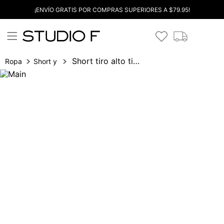
¡ENVÍO GRATIS POR COMPRAS SUPERIORES A $79.95!
Short tiro alto tipo globo
Ropa
Short y bermudas