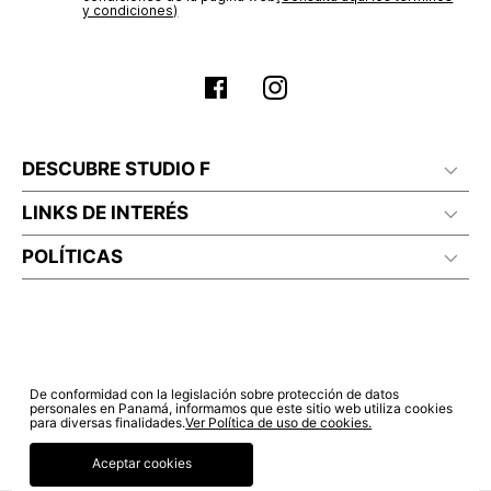
Sí autorizo a STF GROUP S.A. el tratamiento de mis datos
estado de tu compra puedes ingresar al menú de “Mi cuenta -
personales, de acuerdo a las finalidades de su política
Mis Pedidos” en nuestra página web
www.studiofpanama.pa
.
de tratamiento de datos personales‎
(Consúltala aquí)
No planchar con vapor
Certifico que he sido informado sobre los términos y
condiciones de la página web‎
(Consúlta aquí los términos
y condiciones)
DESCUBRE STUDIO F
LINKS DE INTERÉS
POLÍTICAS
De conformidad con la legislación sobre protección de datos
personales en Panamá, informamos que este sitio web utiliza cookies
para diversas finalidades.
Ver Política de uso de cookies.
Aceptar cookies