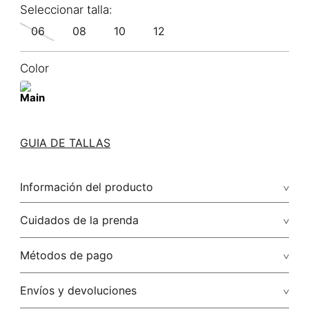
06
08
10
12
Color
GUIA DE TALLAS
Información del producto
62.00% algodón/cotton38.00% poliamida/polyamide
Cuidados de la prenda
Lavar a mano por separado / no dejar en remojo / no
Métodos de pago
retorcer / no planchar con vapor puede causar daño
irreversible
Tarjetas de crédito: Visa, Dinners, Master Card y American
Envíos y devoluciones
Express.
No usar lejia