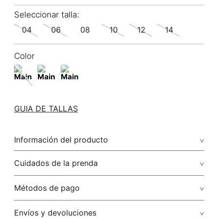
04
06
08
10
12
14
Color
GUIA DE TALLAS
Información del producto
50.00% algodón/cotton48.00% poliamida/polyamide2.00%
Cuidados de la prenda
elastano/elastane
Métodos de pago
Tarjetas de crédito: Visa, Dinners, Master Card y American
Envíos y devoluciones