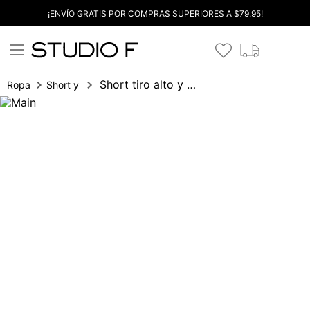
¡ENVÍO GRATIS POR COMPRAS SUPERIORES A $79.95!
Short tiro alto y pretina con broches
Ropa
Short y bermudas