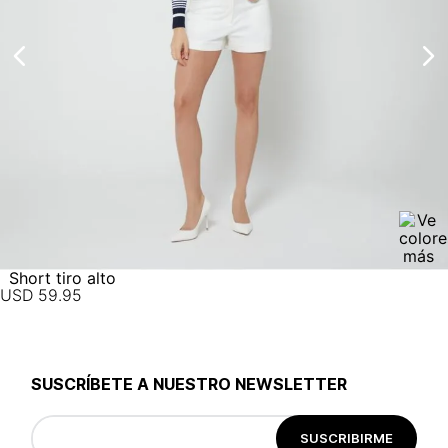
electrónico con la confirmación del mismo. Para revisar el
estado de tu compra puedes ingresar al menú de “Mi cuenta -
Mis Pedidos” en nuestra página web
www.studiofpanama.pa
.
Short tiro alto
USD
59
.
95
SUSCRÍBETE A NUESTRO NEWSLETTER
SUSCRIBIRME